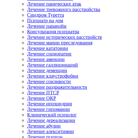
Лечение панических атак
Лечение тревожного расстройства
Синдром Туретта
Психиатр на дом
Лечение паранойи
Консультация психиатра
Лечение истерических расстройств
Лечение мании преследования
Лечение кататонии
Лечение социопатии
Лечение аменции
Лечение галлюцинаций
Лечение деменции
Лечение клаустрофобии
Лечение сонливости
Лечение раздражительности
Лечение ПТСР
Лечение ОКР
Лечение ипохондрии
Лечение гипомании
Клинический психолог
Лечение дереализации
Лечение абулии
Лечение алекситимии
Лечение психоза