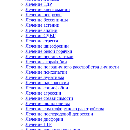
Лечение ТДР
Лечение клептомании
Лечение неврозов
Лечение бессонницы
Лечение астении
Лечение апатии
Лечение СДВГ
Лечение стресса
Лечение шизофрении
Лечение белой горячки
Лечение нервных тиков
Лечение агорафобии
Лечение пограничного расстройства личности
Лечение психопатии
Лечение лунатизма
Лечение нарколепсии
Лечение социофобии
Лечение агрессии
Лечение созависимости
Лечение шопоголизма
Лечение соматоформного расстройства
Лечение послеродовой депрессии
Лечение дисфории
Лечение ГТР
Лечение деперсонализации