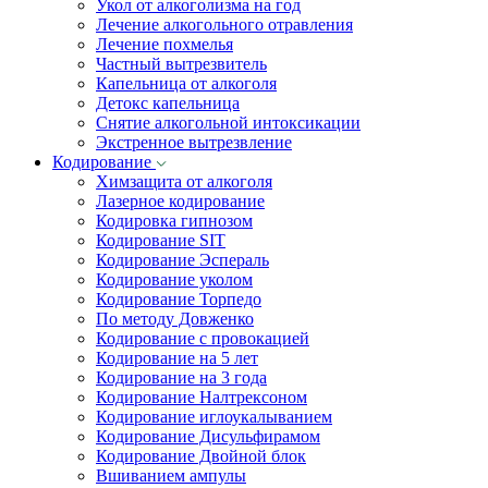
Укол от алкоголизма на год
Лечение алкогольного отравления
Лечение похмелья
Частный вытрезвитель
Капельница от алкоголя
Детокс капельница
Снятие алкогольной интоксикации
Экстренное вытрезвление
Кодирование
Химзащита от алкоголя
Лазерное кодирование
Кодировка гипнозом
Кодирование SIT
Кодирование Эспераль
Кодирование уколом
Кодирование Торпедо
По методу Довженко
Кодирование с провокацией
Кодирование на 5 лет
Кодирование на 3 года
Кодирование Налтрексоном
Кодирование иглоукалыванием
Кодирование Дисульфирамом
Кодирование Двойной блок
Вшиванием ампулы