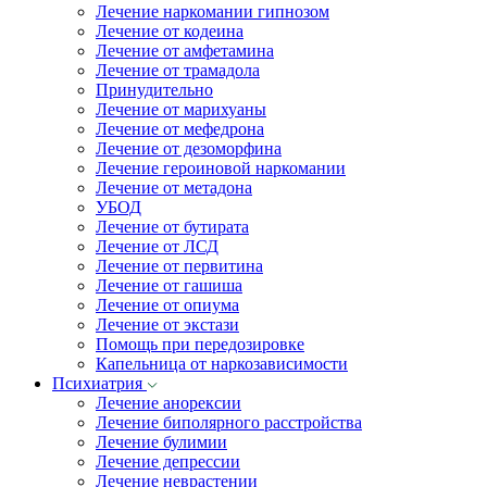
Лечение наркомании гипнозом
Лечение от кодеина
Лечение от амфетамина
Лечение от трамадола
Принудительно
Лечение от марихуаны
Лечение от мефедрона
Лечение от дезоморфина
Лечение героиновой наркомании
Лечение от метадона
УБОД
Лечение от бутирата
Лечение от ЛСД
Лечение от первитина
Лечение от гашиша
Лечение от опиума
Лечение от экстази
Помощь при передозировке
Капельница от наркозависимости
Психиатрия
Лечение анорексии
Лечение биполярного расстройства
Лечение булимии
Лечение депрессии
Лечение неврастении